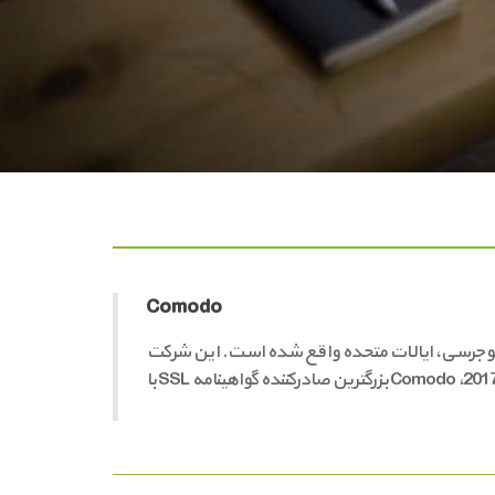
Comodo
Comod یک گروه خصوصی از شرکت های ارائه نرم افزار های کامپیوتری و گواهینامه های دیجیتال SSL است که در Clifton نیوجرسی، ایالات متحده واقع شده است. این شرکت
امنیتی بین المللی در انگلیس، ژاپن، چین، هند، رومانی و ترکیه دارد و همیشه نیاز کارشناسان رادنت را برآورده می نمایند. از تاریخ 3 فوریه 2017، Comodo بزرگترین صادرکننده گواهینامه SSL با