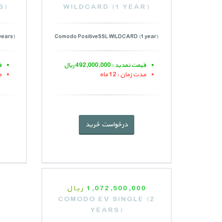
S)
WILDCARD (1 YEAR)
years)
Comodo PositiveSSL WILDCARD (1 year)
قیمت تمدید : 492,000,000 ریال
قی
مدت زمان : 12 ماه
م
درخواست خرید
1,072,500,000
ریال
COMODO EV SINGLE (2
YEARS)