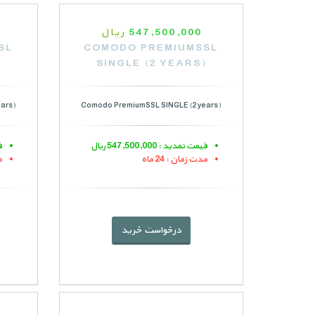
547,500,000
ریال
SL
COMODO PREMIUMSSL
)
SINGLE (2 YEARS)
ars)
Comodo PremiumSSL SINGLE (2 years)
قیمت تمدید : 547,500,000 ریال
قی
مدت زمان : 24 ماه
م
درخواست خرید