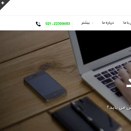
با ما
درباره ما
بیشتر
021-22309483
یش می یابد؟