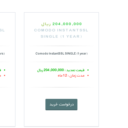
204,000,000
ریال
SL
COMODO INSTANTSSL
)
SINGLE (1 YEAR)
rs)
Comodo InstantSSL SINGLE (1 year)
قیمت تمدید : 204,000,000 ریال
قی
مدت زمان : 12 ماه
م
درخواست خرید