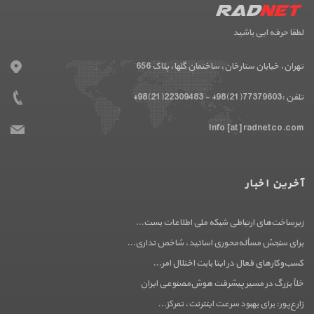
لطفا حرفه ایی باشید
تهران، خیابان ستارخان، ساختمان گلها، پلاک 656
تلفن :
+98(21)22309483 - +98(21)77379603
Info [at] radnetco.com
آخرین اخبار
زیرساخت‌های ارتباطی شبکه ملی اطلاعات بست...
برای سنجش مسأله‌محوری اساتید، شاخص نداری...
کسب‌وکارهای فعال در ایتا بابت اختلال امر...
خلأ بزرگ در مسیر پیشرفت هوش‌مصنوعی ایران
زارع‌پور: برای بهبود سرعت اینترنت، تمرکز...